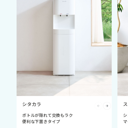
シタカラ
ス
ボトルが隠れて交換もラク
シ
便利な下置きタイプ
マ