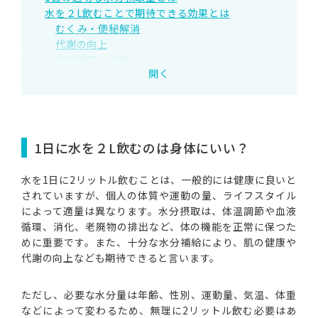
水を２L飲むことで期待できる効果とは
むくみ・便秘解消
代謝の向上
血液循環の活性化
開く
美容効果
無理なく飲める正しい水の飲み方のポイント
1回150ml程度の水をこまめに飲む
汗をかく前後の飲みやすいタイミングに飲む
白湯やハーブティーなども取り入れる
1日に水を２L飲むのは身体にいい？
おいしいミネラルウォーターを選ぶ
ウォーターサーバーならマーキュロップ
水を1日に2リットル飲むことは、一般的には健康に良いと
されていますが、個人の体質や運動の量、ライフスタイル
によって適量は異なります。水分摂取は、体温調節や血液
循環、消化、老廃物の排出など、体の機能を正常に保つた
めに重要です。また、十分な水分補給により、肌の健康や
代謝の向上なども期待できると言います。
ただし、必要な水分量は年齢、性別、運動量、気温、体重
などによって変わるため、無理に2リットル飲む必要はあ