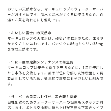
おいしい天然水なら、マーキュロップのウォーターサーバ
ーがおすすめです。冷水と温水がすぐるに使えるため、白
湯やお茶を淹れるにも便利です。
・おいしい富士山の天然水
マーキュロップの天然水は、硬度24の軟水のため、まろや
かでやさしい味わいです。バナジウム86㎍とシリカ35mg
を含む天然水です。
・年に一度の定期メンテナンスで衛生的
マーキュロップは安全と衛生を守るために、1年間使用し
たら本体を交換します。部品単位に分解し洗浄殺菌して再
製品化しているため、衛生的で環境にもやさしい仕組みで
す。
・サーバーの設置もお任せ、置き配も可能
自社配送のためウォーターサーバーの設置もスタッフが対
応します。ボトル交換時に持ち上げが不要な下置きタイプ