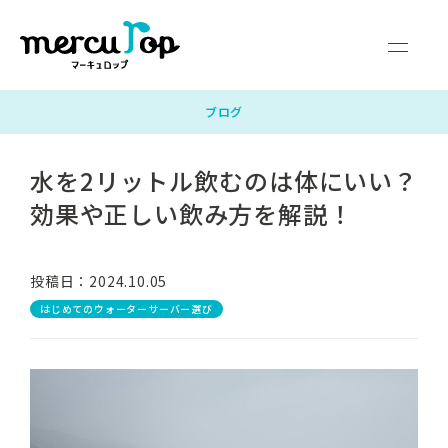
マーキュロップとは
富士山の天然水
ウォーターサーバー
料金・サポート
よくあるご質問
企業情報
ブログ
水を2リットル飲むのは体にいい？
サービス対応エリア
お申し込みガイド
お問い合わせ
効果や正しい飲み方を解説！
新規お申し込み
投稿日：2024.10.05
マイページログイン
はじめてのウォーターサーバー選び