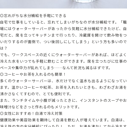
◎忘れがちな水分補給を手軽にできる
自宅で仕事をしていると、忘れてしまいがちなのが水分補給です。「職
場にはウォーターサーバーがあったから気軽に水分補給できたけど、自
宅だと、席を立ってキッチンまで行ったり、冷蔵庫を開けて飲み物をつ
いだりするのが面倒で、つい後回しにしてしまう」という方も多いので
は？
でも、ワークスペースの近くにウォーターサーバーがあれば、ほどよく
冷えた水をいつでも手軽に飲むことができます。席を立つたびに仕事の
ペースや集中力が乱れてしまう……なんて状況も減るはずです。
◎コーヒーやお茶を入れるのも簡単！
多くのウォーターサーバーは、水だけでなく温水も出るようになってい
ます。温かいコーヒーや紅茶、お茶を入れたいときも、わざわざお湯を
沸かさなくてすむので、とても便利です。
また、ランチタイムや小腹が減ったときに、インスタントのスープやお
味噌汁などをさっと作れるのもメリットです。
◎女性におすすめ！白湯で冷え対策
健康効果や美容効果を期待して白湯を飲む人が増えています。白湯は、
冷え性の方の水分補給にぴったり！ ただ、お湯を沸かしてから冷ます