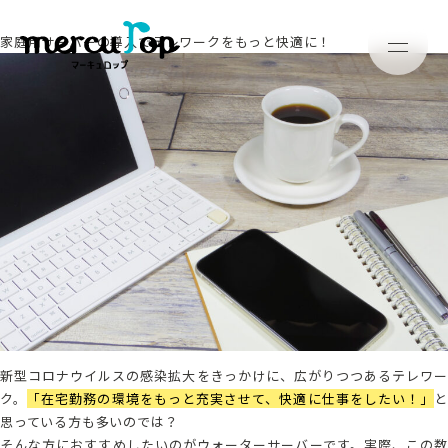
マーキュロップとは
家庭用サーバーの導入でテレワークをもっと快適に！
富士山の天然水
ウォーターサーバー
料金・サポート
よくあるご質問
企業情報
サービス対応エリア
お申し込みガイド
お問い合わせ
新規お申し込み
マイページログイン
新型コロナウイルスの感染拡大をきっかけに、広がりつつあるテレワー
ク。
「在宅勤務の環境をもっと充実させて、快適に仕事をしたい！」
と
思っている方も多いのでは？
そんな方におすすめしたいのがウォーターサーバーです。実際、この数