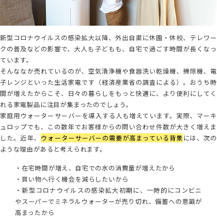
新型コロナウイルスの感染拡大以降、外出自粛に休園・休校、テレワー
クの普及などの影響で、大人も子どもも、自宅で過ごす時間が長くなっ
ています。
そんななか売れているのが、空気清浄機や食器洗い乾燥機、掃除機、電
子レンジといった生活家電です（経済産業省の調査による）。おうち時
間が増えたからこそ、日々の暮らしをもっと快適に、より便利にしてく
れる家電製品に注目が集まったのでしょう。
家庭用ウォーターサーバーを導入する人も増えています。実際、マーキ
ュロップでも、この数年でお客様からの問い合わせ件数が大きく増えま
した。近年、
ウォーターサーバーの需要が高まっている背景
には、次の
ような理由があると考えられます。
・在宅時間が増え、自宅での水の消費量が増えたから
・買い物へ行く機会を減らしたいから
・新型コロナウイルスの感染拡大初期に、一時的にコンビニ
やスーパーでミネラルウォーターが売り切れ、備蓄への意識が
高まったから