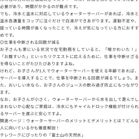
必要があり、時間がかかるのが難点です。
でも、冷水と温水に対応しているウォーターサーバーがあれば、冷水と
温水各適量をコップに注ぐだけで白湯ができあがります。運動不足や、
座っている時間が長くなったことで、冷えが気になっている方におすす
めです。
◎仕事を中断される回数が減る
お子さんも家にいる状況で在宅勤務をしていると、「喉かわいた！」
「お腹すいた」といったリクエストに応えるために、仕事を中断せざる
を得ないことがたびたびありますよね。
けれど、お子さんが1人でウォーターサーバーを使える年齢であれば、
サーバーを導入することで、仕事を中断される回数が減るでしょう。ま
た、おいしい水なら、お子さんのジュースの飲み過ぎ防止にもつながり
ます。
なお、お子さんが小さく、ウォーターサーバーから水を出して遊んでし
まわないか心配なご家庭は、冷水にもチャイルドロック機能が付けられ
るサーバーを選ぶと安心ですよ。
関連ページ：
ウォーターサーバーのメリットとデメリットとは？どんな
人に向いているかも徹底解説！
テレワークにぴったりの「富士山の天然水」