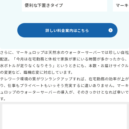
便利な下置きタイプ
マーキ
詳しい料金案内はこちら
さらに、マーキュロップは天然水のウォーターサーバーでは珍しい自社
配送。「今月は在宅勤務と休校で家族が家にいる時間が多かったから、
水ボトルが足りなくなりそう」というときにも、本数・お届けサイクル
の変更など、臨機応変に対応しています。
テレワーク環境の質がワンランクアップすれば、在宅勤務の効率が上が
り、仕事もプライベートもいっそう充実するに違いありません。マーキ
ュロップの
ウォーターサーバー
の導入が、そのきっかけとなれば幸い
す。