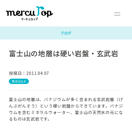
マーキュロップとは
富士山の天然水
ウォーターサーバー
料金・サポート
よくあるご質問
企業情報
ブログ
富士山の地層は硬い岩盤・玄武岩
サービス対応エリア
お申し込みガイド
お問い合わせ
新規お申し込み
投稿日：2011.04.07
防災Q＆A
マイページログイン
富士山の地層は、バナジウムが多く含まれる玄武岩層（げ
んぶがんそう）という硬い岩盤からできています。バナジ
ウムを含むミネラルウォーター、富士山の天然水の元にな
るものは玄武岩です。