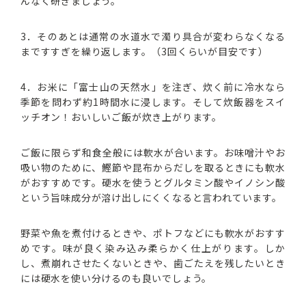
んなく研ぎましょう。
3．そのあとは通常の水道水で濁り具合が変わらなくなる
まですすぎを繰り返します。（3回くらいが目安です）
4．お米に「富士山の天然水」を注ぎ、炊く前に冷水なら
季節を問わず約1時間水に浸します。そして炊飯器をスイ
ッチオン！おいしいご飯が炊き上がります。
ご飯に限らず和食全般には軟水が合います。お味噌汁やお
吸い物のために、鰹節や昆布からだしを取るときにも軟水
がおすすめです。硬水を使うとグルタミン酸やイノシン酸
という旨味成分が溶け出しにくくなると言われています。
野菜や魚を煮付けるときや、ポトフなどにも軟水がおすす
めです。味が良く染み込み柔らかく仕上がります。しか
し、煮崩れさせたくないときや、歯ごたえを残したいとき
には硬水を使い分けるのも良いでしょう。