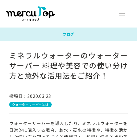
マーキュロップとは
富士山の天然水
ウォーターサーバー
料金・サポート
よくあるご質問
企業情報
ブログ
ミネラルウォーターのウォーター
サービス対応エリア
お申し込みガイド
お問い合わせ
サーバー 料理や美容での使い分け
新規お申し込み
方と意外な活用法をご紹介！
マイページログイン
投稿日：2020.03.23
ウォーターサーバーとは
ウォーターサーバーを導入したり、ミネラルウォーターを
日常的に購入する場合、軟水・硬水の特徴や、特徴を活か
した使い方を知っておくと便利です。料理に使うときや美