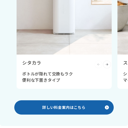
シタカラ
ス
ボトルが隠れて交換もラク
シ
便利な下置きタイプ
マ
詳しい料金案内はこちら