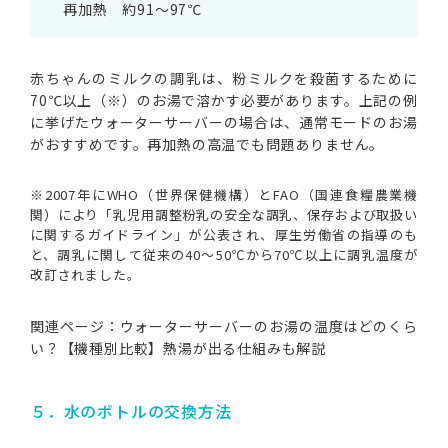
再加熱 約91～97℃
赤ちゃんのミルクの調乳は、粉ミルクを殺菌するために
70℃以上（※）のお湯で溶かす必要があります。上記の例
に挙げたウォーターサーバーの場合は、通常モードのお湯
がおすすめです。再加熱の高温でも問題ありません。
※2007年にWHO（世界保健機構）とFAO（国連食糧農業機
関）により「乳児用調整粉乳の安全な調乳、保存および取扱い
に関するガイドライン」が公表され、厚生労働省の指導のも
と、調乳に関して従来の40～50℃から70℃以上に調乳温度が
改訂されました。
関連ページ：
ウォーターサーバーのお湯の温度はどのくら
い？【機種別比較】熱湯が出る仕組みも解説
５．水のボトルの交換方法