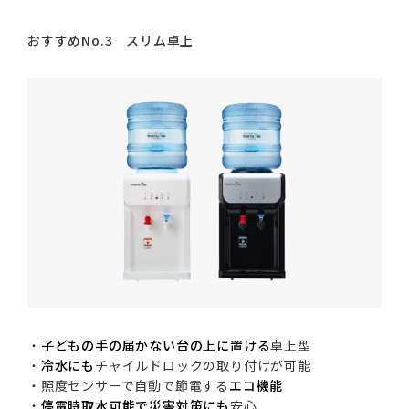
おすすめNo.3 スリム卓上
・
子どもの手の届かない台の上に置ける
卓上型
・
冷水にも
チャイルドロックの取り付けが可能
・照度センサーで自動で節電する
エコ機能
・
停電時取水可能で災害対策にも
安心