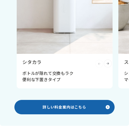
シタカラ
ス
ボトルが隠れて交換もラク
シ
便利な下置きタイプ
マ
詳しい料金案内はこちら