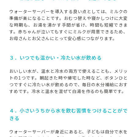
赤ちゃんのいるご家庭にマーキュロップのウォ
ーターサーバーを！
ウォーターサーバーを導入する良い点としては、ミルクの
準備が楽になることです。おむつ替えや寝かしつけに大変
な時期も、お湯を沸かす手間が省け、時間も短縮できま
す。赤ちゃんが泣いてもすぐにミルクが用意できるため、
お母さんとお父さんにとって安心感につながります。
３．いつでも温かい・冷たい水が飲める
おいしい水が、温水と冷水の両方で使えることも、メリッ
トの1つです。朝起きた時や帰宅した時など、ボタンひと
つですぐに冷たい水が飲めるので、毎日の水分補給におす
すめです。冷水と温水を混ぜて白湯を作るのも簡単です。
４．小さいうちから水を飲む習慣をつけることがで
きる
ウォーターサーバーが身近にあると、子どもは自分で水を