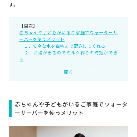
す。
【目次】
赤ちゃんや子どもがいるご家庭でウォーターサ
ーバーを使うメリット
１．安全な水を自宅まで配送してくれる
２．お湯が出るのでミルク作りの時短ができ
る
３．いつでも温かい・冷たい水が飲める
開く
４．小さいうちから水を飲む習慣をつけるこ
とができる
５．離乳食や料理にも使える
赤ちゃんや子どもがいるご家庭でウォーターサ
ーバーを使うデメリットはある？
赤ちゃんや子どもがいるご家庭でウォータ
子育て家庭でウォーターサーバーを一か月使っ
ーサーバーを使うメリット
てかかる費用は？
赤ちゃんや子どもがいるご家庭に最適なウォー
ターサーバーの選び方
１．水の種類・硬度