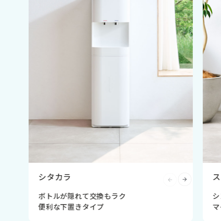
シタカラ
ス
ボトルが隠れて交換もラク
シ
便利な下置きタイプ
マ