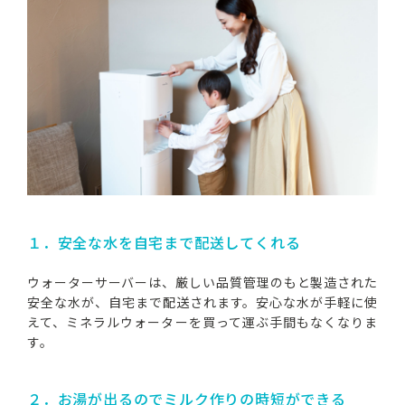
２．衛生機能の有無・お手入れのしやすさ
３．チャイルドロックの有無
４．お湯の温度設定(エコモード)の有無
５．水のボトルの交換方法
６．子育てプランなどの短期契約期間の有無
赤ちゃんのいるご家庭に嬉しいキャンペーン実
施中！
赤ちゃんや子どもの子育てにおすすめのウォー
ターサーバーを紹介
ウォーターサーバーでのミルクの作り方は？
赤ちゃんや子どもがいるご家庭でよくあるウォ
ーターサーバーQ&A
１．安全な水を自宅まで配送してくれる
Q．ウォーターサーバーなら、どの水でもそ
のままミルクに使ってOK？
ウォーターサーバーは、厳しい品質管理のもと製造された
Q．ウォーターサーバーで作ったミルクの保存
安全な水が、自宅まで配送されます。安心な水が手軽に使
時間はどのくらい？
えて、ミネラルウォーターを買って運ぶ手間もなくなりま
Q．赤ちゃんに水をあげてもいいのはいつか
す。
ら？
Q．赤ちゃん・子どもがいる家でのウォータ
ーサーバーの予算は？
２．お湯が出るのでミルク作りの時短ができる