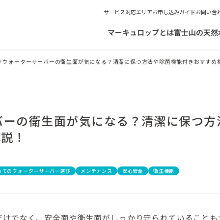
サービス対応エリア
お申し込みガイド
お問い合
マーキュロップとは
富士山の天然
/
ウォーターサーバーの衛生面が気になる？清潔に保つ方法や除菌機能付きおすすめ
バーの衛生面が気になる？清潔に保つ方
解説！
めてのウォーターサーバー選び
メンテナンス
安心安全
衛生機能
だけでなく、安全面や衛生面がしっかり守られていることも