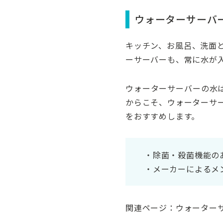
定期メンテナンスの
一つは「訪問タイ
ウォーターサーバ
二つめは「交換タ
キッチン、お風呂、洗面
年に1度を基準に本
ーサーバーも、常に水が
不具合にはメンテナ
自分でできるメンテ
ウォーターサーバーの水
からこそ、ウォーターサ
をおすすめします。
・除菌・殺菌機能の
・メーカーによるメ
関連ページ：
ウォーター