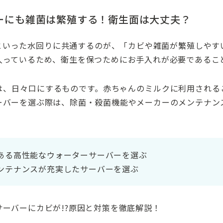
有無と内容をチェックしよう
プ」
ーにも雑菌は繁殖する！衛生面は大丈夫？
イプ」
といった水回りに共通するのが、「カビや雑菌が繁殖しやす
体を交換。だから、おいしくて安全・安心
入っているため、衛生を保つためにお手入れが必要であるこ
ンス時期を問わずに対応
ナンス方法を解説
は、日々口にするものです。赤ちゃんのミルクに利用される
ーバーを選ぶ際は、除菌・殺菌機能やメーカーのメンテナン
ある高性能なウォーターサーバーを選ぶ
ンテナンスが充実したサーバーを選ぶ
サーバーにカビが!?原因と対策を徹底解説！